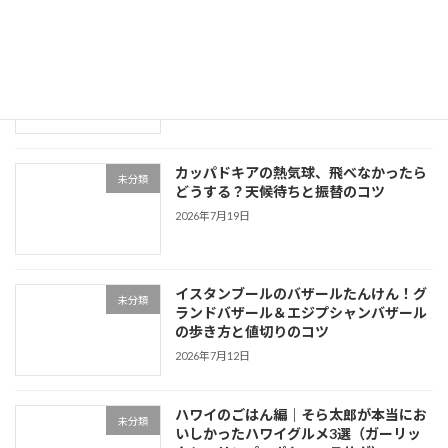
韓国ソウルの地下鉄デビューガイド｜T-
未分類
moneyカードの使い方と北村韓屋村への
行き方
2026年7月26日
カッパドキアの熱気球、飛べなかったら
未分類
どうする？天候待ちと振替のコツ
2026年7月19日
イスタンブールのバザールたんけん！グ
未分類
ランドバザール＆エジプシャンバザール
の歩き方と値切りのコツ
2026年7月12日
ハワイのごはん編｜そら太郎が本当にお
未分類
いしかったハワイグルメ3選（ガーリッ