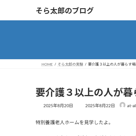
コ
ナ
そら太郎のブログ
ン
ビ
テ
ゲ
ン
ー
ツ
シ
へ
ョ
ス
ン
キ
に
ッ
移
HOME
そら太郎の実験
要介護３以上の人が暮らす場
プ
動
要介護３以上の人が暮
最
2025年8月20日
2025年8月22日
at-al
終
更
特別養護老人ホームを見学したよ。
新
日
時