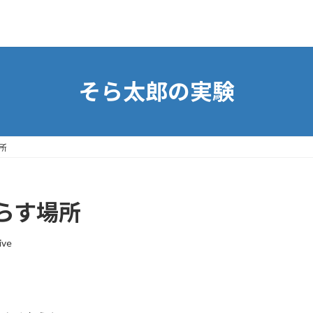
そら太郎の実験
所
らす場所
ive