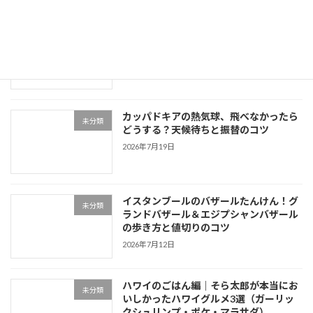
韓国ソウルの地下鉄デビューガイド｜T-
未分類
moneyカードの使い方と北村韓屋村への
行き方
2026年7月26日
カッパドキアの熱気球、飛べなかったら
未分類
どうする？天候待ちと振替のコツ
2026年7月19日
イスタンブールのバザールたんけん！グ
未分類
ランドバザール＆エジプシャンバザール
の歩き方と値切りのコツ
2026年7月12日
ハワイのごはん編｜そら太郎が本当にお
未分類
いしかったハワイグルメ3選（ガーリッ
クシュリンプ・ポケ・マラサダ）